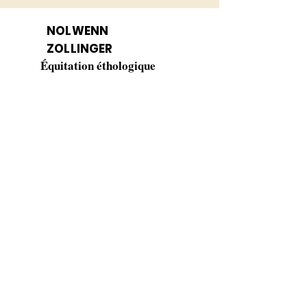
NOLWENN
ZOLLINGER
Équitation éthologique
Domaine du Boscq
40310 Parleboscq
06 74 57 17 91