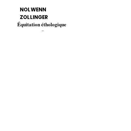
NOLWENN
ZOLLINGER
Équitation éthologique
Domaine du Boscq
40310 Parleboscq
06 74 57 17 91